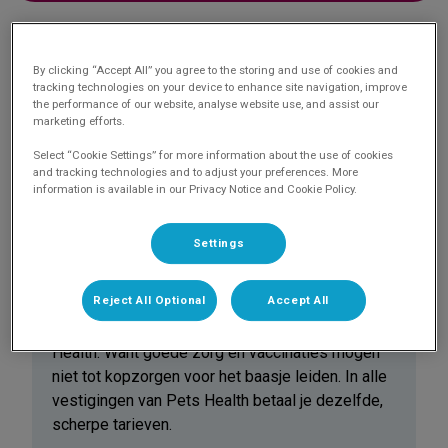
By clicking “Accept All” you agree to the storing and use of cookies and
Pets
Health
tracking technologies on your device to enhance site navigation, improve
the performance of our website, analyse website use, and assist our
marketing efforts.
Daarom is Pets Health beter voor dier
Select “Cookie Settings” for more information about the use of cookies
én mens
and tracking technologies and to adjust your preferences. More
information is available in our Privacy Notice and Cookie Policy.
Settings
Scherpe tarieven
Reject All Optional
Accept All
Uitstekende en betaalbare zorg: dat is Pets
Health. Want goede zorg en vaccinaties mogen
niet tot kopzorgen voor het baasje leiden. In alle
vestigingen van Pets Health betaal je dezelfde,
scherpe tarieven.